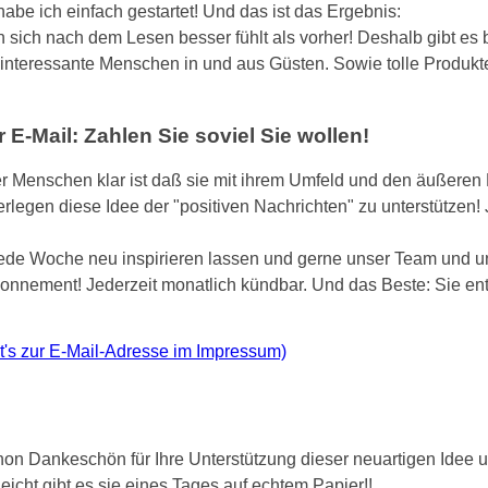
abe ich einfach gestartet! Und das ist das Ergebnis:
n sich nach dem Lesen besser fühlt als vorher! Deshalb gibt es
 interessante Menschen in und aus Güsten. Sowie tolle Produkte 
E-Mail: Zahlen Sie soviel Sie wollen!
er Menschen klar ist daß sie mit ihrem Umfeld und den äußeren 
rlegen diese Idee der "positiven Nachrichten" zu unterstützen!
jede Woche neu inspirieren lassen und gerne unser Team und u
Abonnement! Jederzeit monatlich kündbar. Und das Beste: Sie en
ht's zur E-Mail-Adresse im Impressum)
hon Dankeschön für Ihre Unterstützung dieser neuartigen Idee u
eicht gibt es sie eines Tages auf echtem Papier!!