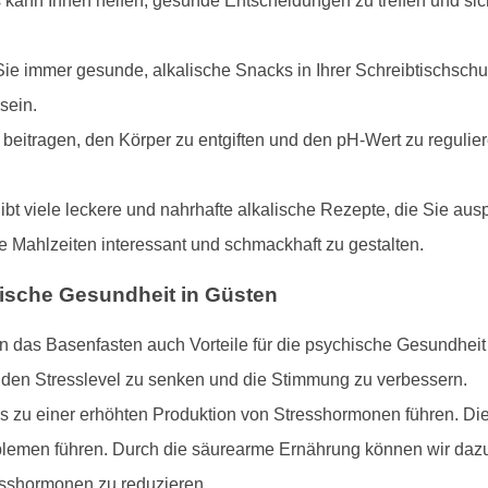
s kann Ihnen helfen, gesunde Entscheidungen zu treffen und sic
ie immer gesunde, alkalische Snacks in Ihrer Schreibtischschub
sein.
beitragen, den Körper zu entgiften und den pH-Wert zu regulier
gibt viele leckere und nahrhafte alkalische Rezepte, die Sie au
 Mahlzeiten interessant und schmackhaft zu gestalten.
sche Gesundheit in Güsten
n das Basenfasten auch Vorteile für die psychische Gesundheit
 den Stresslevel zu senken und die Stimmung zu verbessern.
es zu einer erhöhten Produktion von Stresshormonen führen. D
emen führen. Durch die säurearme Ernährung können wir dazu
esshormonen zu reduzieren.